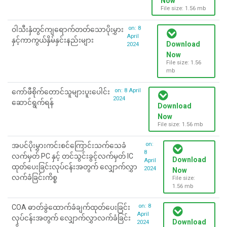
Now
File size: 1.56 mb
on: 8
ဝါသီးနှံတွင်ကျရောက်တတ်သောပိုးမွှား
April
နှင့်ကာကွယ်နှိမ်နှင်းနည်းများ
Download
2024
Now
File size: 1.56
mb
on: 8 April
ကော်ဖီစိုက်တောင်သူများပူးပေါင်း
2024
ဆောင်ရွက်ရန်
Download
Now
File size: 1.56 mb
on:
အပင်ပိုးမွှားကင်းစင်ကြောင်းသက်သေခံ
8
လက်မှတ် PC နှင့် တင်သွင်းခွင့်လက်မှတ် IC
Download
April
ထုတ်ပေးခြင်းလုပ်ငန်းအတွက် လျှောက်လွှာ
2024
Now
လက်ခံခြင်းကိစ္စ
File size:
1.56 mb
on: 8
COA ဓာတ်ခွဲထောက်ခံချက်ထုတ်ပေးခြင်း
April
လုပ်ငန်းအတွက် လျှောက်လွှာလက်ခံခြင်း
Download
2024