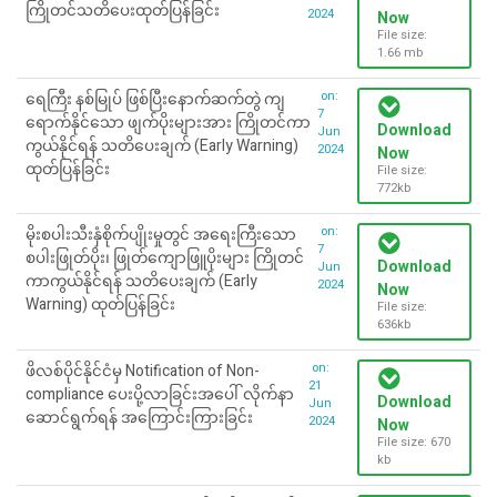
ကြိုတင်သတိပေးထုတ်ပြန်ခြင်း
2024
Now
File size:
1.66 mb
on:
ရေကြီး နစ်မြုပ် ဖြစ်ပြီးနောက်ဆက်တွဲ ကျ
7
ရောက်နိုင်သော ဖျက်ပိုးများအား ကြိုတင်ကာ
Download
Jun
ကွယ်နိုင်ရန် သတိပေးချက် (Early Warning)
2024
Now
ထုတ်ပြန်ခြင်း
File size:
772kb
on:
မိုးစပါးသီးနှံစိုက်ပျိုးမှုတွင် အရေးကြီးသော
7
စပါးဖြုတ်ပိုး၊ ဖြုတ်ကျောဖြူပိုးများ ကြိုတင်
Download
Jun
ကာကွယ်နိုင်ရန် သတိပေးချက် (Early
2024
Now
Warning) ထုတ်ပြန်ခြင်း
File size:
636kb
on:
ဖိလစ်ပိုင်နိုင်ငံမှ Notification of Non-
21
compliance ပေးပို့လာခြင်းအပေါ်လိုက်နာ
Download
Jun
ဆောင်ရွက်ရန် အကြောင်းကြားခြင်း
2024
Now
File size: 670
kb