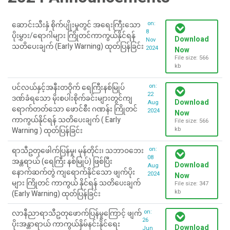
on:
ဆောင်းသီးနှံ စိုက်ပျိုးမှုတွင် အရေးကြီးသော
8
ပိုးမွှား/ရောဂါများ ကြိုတင်ကာကွယ်နိုင်ရန်
Download
Nov
သတိပေးချက် (Early Warning) ထုတ်ပြန်ခြင်း
2024
Now
File size: 566
kb
on:
ပင်လယ်နှင့်အနီးတဝိုက် ရေကြီးနစ်မြုပ်
22
ဒဏ်ခံရသော မိုးစပါးစိုက်ခင်းများတွင်ကျ
Download
Aug
ရောက်တတ်သော ဖောင်စီး ဂဏန်း ကြိုတင်
2024
Now
ကာကွယ်နိုင်ရန် သတိပေးချက် ( Early
File size: 566
kb
Warning ) ထုတ်ပြန်ခြင်း
on:
ရာသီဥတုဖေါက်ပြန်မှု၊ မုန်တိုင်း၊ သဘာဝဘေး
08
အန္တရာယ် (ရေကြီး နစ်မြုပ်) ဖြစ်ပြီး
Download
Aug
နောက်ဆက်တွဲ ကျရောက်နိုင်သော ဖျက်ပိုး
2024
Now
များ ကြိုတင် ကာကွယ် နိုင်ရန် သတိပေးချက်
File size: 347
kb
(Early Warning) ထုတ်ပြန်ခြင်း
on:
လာနီညာရာသီဥတုဖောက်ပြန်မှုကြောင့် ဖျက်
26
ပိုးအန္တာရာယ် ကာကွယ်နှိမ်နင်းနိုင်ရေး
Download
Jun