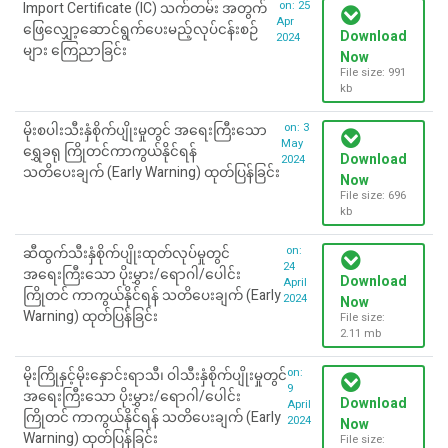
on: 25
Import Certificate (IC) သက်တမ်း အတွက်
Apr
ဖြေလျှော့ဆောင်ရွက်ပေးမည့်လုပ်ငန်းစဉ်
Download
2024
များ ကြေညာခြင်း
Now
File size: 991
kb
on: 3
မိုးစပါးသီးနှံစိုက်ပျိုးမှုတွင် အရေးကြီးသော
May
ရွှေခရု ကြိုတင်ကာကွယ်နိုင်ရန်
Download
2024
သတိပေးချက် (Early Warning) ထုတ်ပြန်ခြင်း
Now
File size: 696
kb
on:
ဆီထွက်သီးနှံစိုက်ပျိုးထုတ်လုပ်မှုတွင်
24
အရေးကြီးသော ပိုးမွှား/ရောဂါ/ပေါင်း
Download
April
ကြိုတင် ကာကွယ်နိုင်ရန် သတိပေးချက် (Early
2024
Now
Warning) ထုတ်ပြန်ခြင်း
File size:
2.11 mb
on:
မိုးကြိုနှင့်မိုးနှောင်းရာသီ၊ ဝါသီးနှံစိုက်ပျိုးမှုတွင်
9
အရေးကြီးသော ပိုးမွှား/ရောဂါ/ပေါင်း
Download
April
ကြိုတင် ကာကွယ်နိုင်ရန် သတိပေးချက် (Early
2024
Now
Warning) ထုတ်ပြန်ခြင်း
File size: