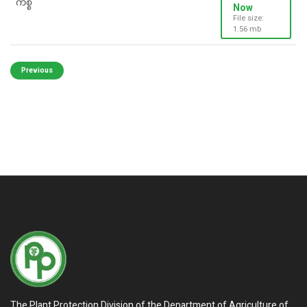
ကိစ္စ
Now
File size:
1.56 mb
Previous
The Plant Protection Division of the Department of Agriculture of