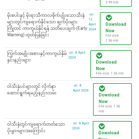
2.99 mb
on:
မိုးစပါးနှင့် မိုးရာသီကာလစိုက်ပျိုးသောသီးနှံ
12
များတွင်ကျရောက်နိုင်သော ဖျက်ပိုးများ
Download
April
ကြိုတင် ကာကွယ်နိုင်ရန် သတိပေးချက် (Early
2024
Now
Warning) ထုတ်ပြန်ခြင်း
File size:
1.56 mb
on: 8 April
ကြွက်အမျိုးအစားနှင့်ကာကွယ်နှိမ်
2024
နှင်းနည်းများ
Download
Now
File size: 1.56 mb
on: 8
ဝါသီးနှံပင်များတွင် လိုက်နာ
April 2024
ဆောင်ရွက်ရမည့်နည်းလမ်း
Download
Now
File size: 1.56
mb
on: 8 April
ဝါသီးနှံတွင်ကျရောက်တတ်သော
2024
ပိုးမွှားများအကြောင်း
Download