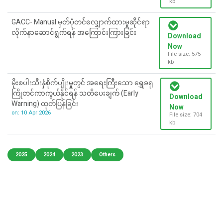
kb
GACC- Manual မှတ်ပုံတင်လျှောက်ထားမှုဆိုင်ရာ
လိုက်နာဆောင်ရွက်ရန် အကြောင်းကြားခြင်း
Download
Now
File size: 575
kb
မိုးစပါးသီးနှံစိုက်ပျိုးမှုတွင် အရေးကြီးသော ရွှေခရု
ကြိုတင်ကာကွယ်နိုင်ရန် သတိပေးချက် (Early
Download
Warning) ထုတ်ပြန်ခြင်း
Now
on: 10 Apr 2026
File size: 704
kb
2025
2024
2023
Others